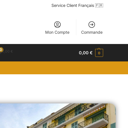
Service Client Français 🇫🇷
Mon Compte
Commande
0
0,00
€
0,00
€
0