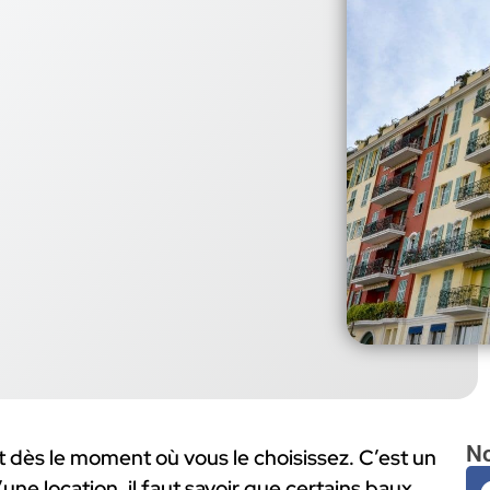
No
 dès le moment où vous le choisissez. C’est un
’une location, il faut savoir que certains baux