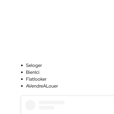
Seloger
BienIci
Flatlooker
AVendreALouer