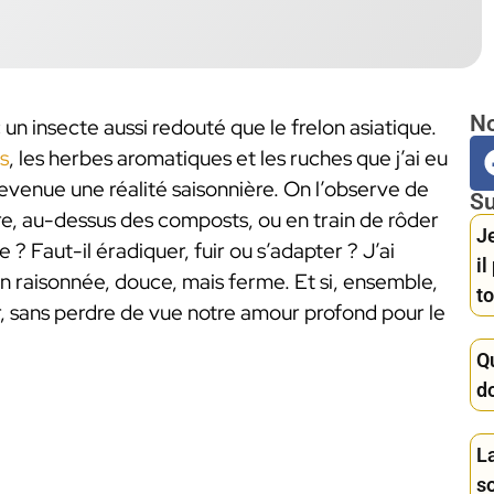
No
un insecte aussi redouté que le frelon asiatique.
rs
, les herbes aromatiques et les ruches que j’ai eu
 devenue une réalité saisonnière. On l’observe de
Su
re, au-dessus des composts, ou en train de rôder
Je
e ? Faut-il éradiquer, fuir ou s’adapter ? J’ai
i
ion raisonnée, douce, mais ferme. Et si, ensemble,
to
r, sans perdre de vue notre amour profond pour le
Q
d
La
s