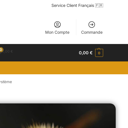
Service Client Français 🇫🇷
Mon Compte
Commande
0
0,00
€
0,00
€
0
système