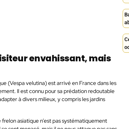
B
ab
Ce
oc
visiteur envahissant, mais
ique (Vespa velutina) est arrivé en France dans les
ement. Il est connu pour sa prédation redoutable
adapter à divers milieux, y compris les jardins
e frelon asiatique n’est pas systématiquement
’il se sent menacé, mais il ne nous attaque pas sans