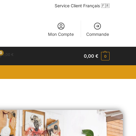
Service Client Français 🇫🇷
Mon Compte
Commande
0
0,00
€
0,00
€
0