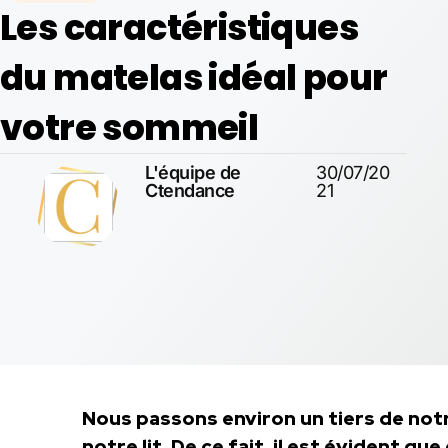
Les caractéristiques
du matelas idéal pour
votre sommeil
L'équipe de
30/07/20
Ctendance
21
Nous passons environ un tiers de notr
notre lit. De ce fait, il est évident qu