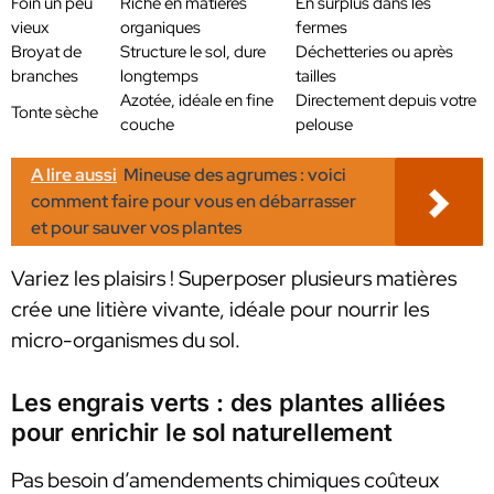
Foin un peu
Riche en matières
En surplus dans les
vieux
organiques
fermes
Broyat de
Structure le sol, dure
Déchetteries ou après
branches
longtemps
tailles
Azotée, idéale en fine
Directement depuis votre
Tonte sèche
couche
pelouse
A lire aussi
Mineuse des agrumes : voici
comment faire pour vous en débarrasser
et pour sauver vos plantes
Variez les plaisirs ! Superposer plusieurs matières
crée une litière vivante, idéale pour nourrir les
micro-organismes du sol.
Les engrais verts : des plantes alliées
pour enrichir le sol naturellement
Pas besoin d’amendements chimiques coûteux