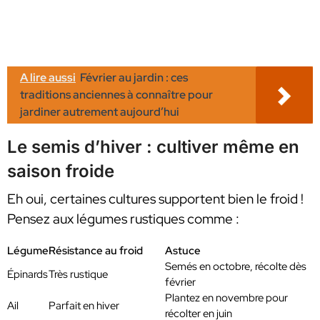
A lire aussi
Février au jardin : ces
traditions anciennes à connaître pour
jardiner autrement aujourd’hui
Le semis d’hiver : cultiver même en
saison froide
Eh oui, certaines cultures supportent bien le froid !
Pensez aux légumes rustiques comme :
Légume
Résistance au froid
Astuce
Semés en octobre, récolte dès
Épinards
Très rustique
février
Plantez en novembre pour
Ail
Parfait en hiver
récolter en juin