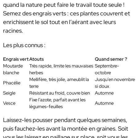
quand la nature peut faire le travail toute seule !
Semez des engrais verts : ces plantes couvrent et
enrichissent le sol tout en l’aérant avec leurs
racines.
Les plus connus :
Engrais vert
Atouts
Quand semer ?
Moutarde
Très rapide, limite les mauvaises
Septembre-
blanche
herbes
octobre
Mellifère, très jolie, ameublit la
Jusqu’en novembre
Phacélie
terre
si doux
Seigle
Résistant au froid, couvre bien
Automne
Fixe l’azote, parfait avant les
Vesce
Automne
légumes-feuilles
Laissez-les pousser pendant quelques semaines,
puis fauchez-les avant la montée en graines. Soit
vous les laissez en paillage sur place, soit vous les