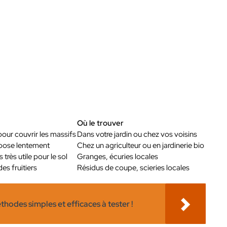
Où le trouver
pour couvrir les massifs
Dans votre jardin ou chez vos voisins
pose lentement
Chez un agriculteur ou en jardinerie bio
 très utile pour le sol
Granges, écuries locales
es fruitiers
Résidus de coupe, scieries locales
odes simples et efficaces à tester !