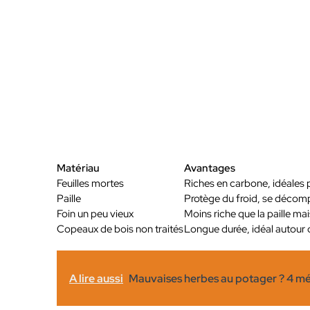
Matériau
Avantages
Feuilles mortes
Riches en carbone, idéales 
Paille
Protège du froid, se décom
Foin un peu vieux
Moins riche que la paille mais
Copeaux de bois non traités
Longue durée, idéal autour d
A lire aussi
Mauvaises herbes au potager ? 4 méth