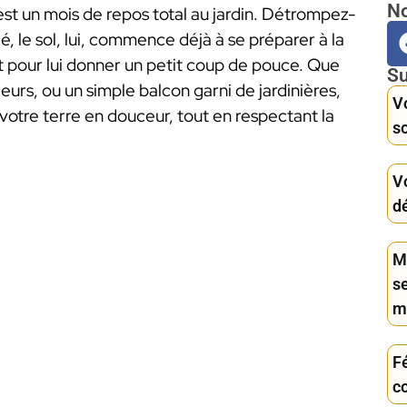
No
est un mois de repos total au jardin. Détrompez-
lé, le sol, lui, commence déjà à se préparer à la
t pour lui donner un petit coup de pouce. Que
Su
eurs, ou un simple balcon garni de jardinières,
Vo
 votre terre en douceur, tout en respectant la
s
Vo
d
Ma
se
m
Fé
c