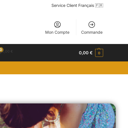
Service Client Français 🇫🇷
Mon Compte
Commande
0
0,00
€
0,00
€
0