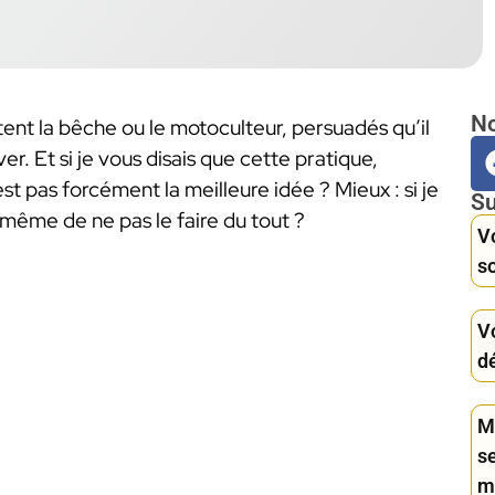
No
nt la bêche ou le motoculteur, persuadés qu’il
er. Et si je vous disais que cette pratique,
t pas forcément la meilleure idée ? Mieux : si je
Su
 même de ne pas le faire du tout ?
Vo
s
Vo
d
Ma
se
m