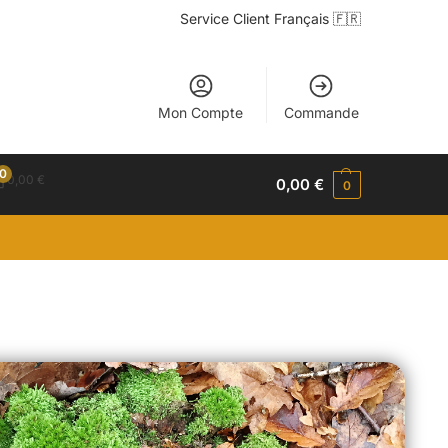
Service Client Français 🇫🇷
Mon Compte
Commande
0
0,00
€
0,00
€
0