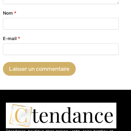
Nom
*
E-mail
*