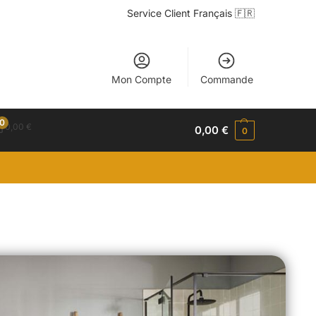
Service Client Français 🇫🇷
Mon Compte
Commande
0
0,00
€
0,00
€
0