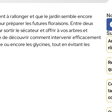
No
 à rallonger et que le jardin semble encore
our préparer les futures floraisons. Entre deux
sortir le sécateur et offrir à vos arbres et
Su
se de découvrir comment intervenir efficacement
Ar
ale ou encore les glycines, tout en évitant les
rô
Re
qu
C
ta
c