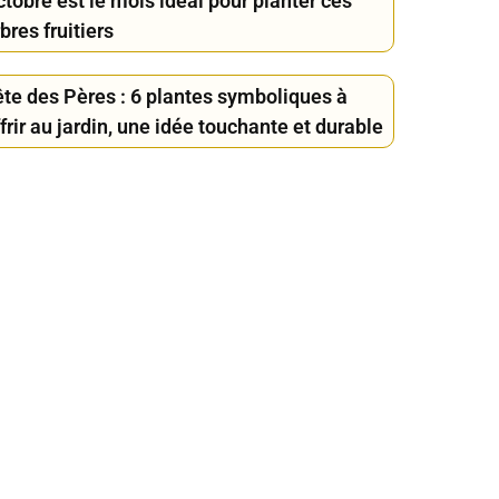
tobre est le mois idéal pour planter ces
bres fruitiers
ête des Pères : 6 plantes symboliques à
frir au jardin, une idée touchante et durable