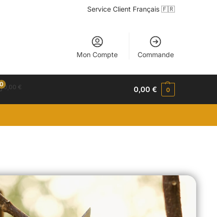
Service Client Français 🇫🇷
Mon Compte
Commande
0
0,00
€
0,00
€
0