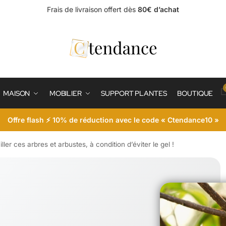
Frais de livraison offert dès
80€ d’achat
MAISON
MOBILIER
SUPPORT PLANTES
BOUTIQUE
Offre flash ⚡ 10% de réduction avec le code « Ctendance10 »
ller ces arbres et arbustes, à condition d’éviter le gel !