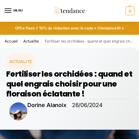
MENU
0
Offre flash ⚡ 10% de réduction avec le code « Ctendance10 »
Accueil
Actualite
Fertiliser les orchidées : quand et quel engrais choisir pour une floraison éclatante !
/
/
ACTUALITE
Fertiliser les orchidées : quand et
quel engrais choisir pour une
floraison éclatante !
Dorine Alanoix
26/06/2024