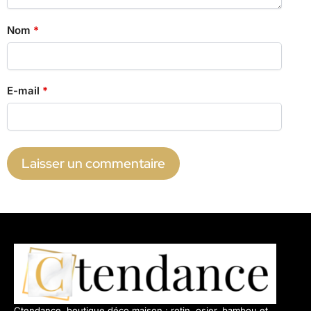
Nom
*
E-mail
*
Ctendance, boutique déco maison : rotin, osier, bambou et