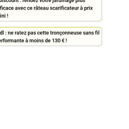
iscount : rendez votre jardinage plus
ficace avec ce râteau scarificateur à prix
ni !
dl : ne ratez pas cette tronçonneuse sans fil
erformante à moins de 130 € !