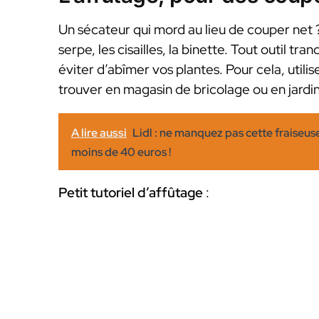
Un sécateur qui mord au lieu de couper net ? 
serpe, les cisailles, la binette. Tout outil tr
éviter d’abîmer vos plantes. Pour cela, utilis
trouver en magasin de bricolage ou en jardin
A lire aussi
Lidl : ne manquez pas cette fraiseus
moins de 40 euros !
Petit tutoriel d’affûtage
: