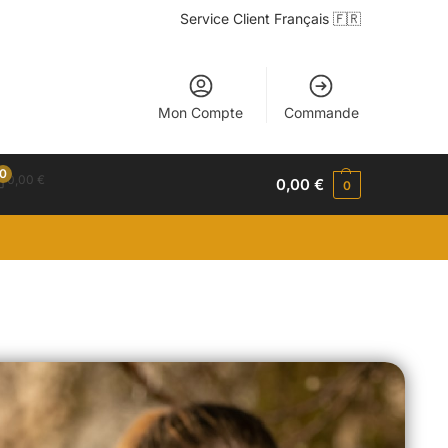
Service Client Français 🇫🇷
Mon Compte
Commande
0
0,00
€
0,00
€
0