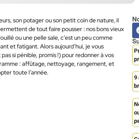
No
rs, son potager ou son petit coin de nature, il
rmettent de tout faire pousser : nos bons vieux
rouillé ou une pelle sale, c’est un peu comme
Su
nt et fatigant. Alors aujourd’hui, je vous
Pr
 pas si pénible, promis !) pour redonner à vos
p
rogramme : affûtage, nettoyage, rangement, et
ter toute l’année.
9 
br
Ne
o
p