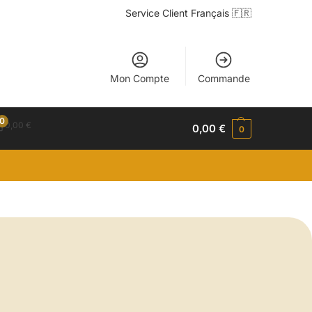
Service Client Français 🇫🇷
Mon Compte
Commande
0
0,00
€
0,00
€
0