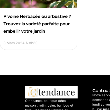
Pivoine Herbacée ou arbustive ?
Trouvez la variété parfaite pour
embellir votre jardin
3 Mars 2024 À 8h30
Contac
Notre servic
demandes 
Ctendance, boutique déco
lundi au ve
maison : rotin, osier, bambou et
h., par mail