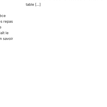
table […]
ièce
es repas
e
aît le
n savoir