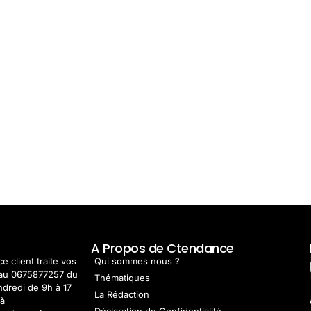
t
A Propos de Ctendance
e client traite vos
Qui sommes nous ?
au 0675877257 du
Thématiques
ndredi de 9h à 17
La Rédaction
 à
Déclaration de Confidentialité