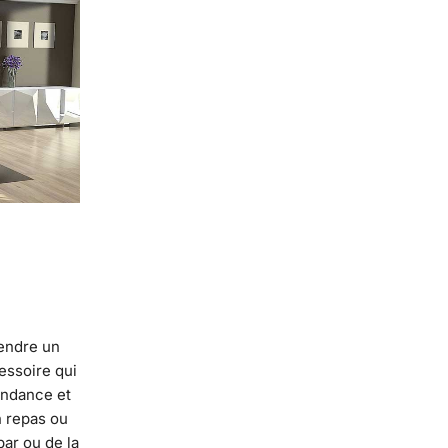
rendre un
essoire qui
tendance et
n repas ou
bar ou de la