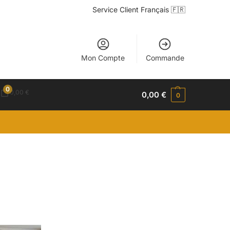
Service Client Français 🇫🇷
Mon Compte
Commande
0
0,00
€
0,00
€
0