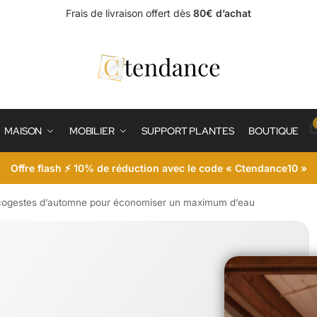
Frais de livraison offert dès
80€ d’achat
MAISON
MOBILIER
SUPPORT PLANTES
BOUTIQUE
Offre flash ⚡ 10% de réduction avec le code « Ctendance10 »
s écogestes d’automne pour économiser un maximum d’eau