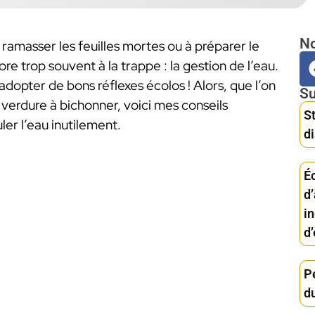
No
ramasser les feuilles mortes ou à préparer le
re trop souvent à la trappe : la gestion de l’eau.
dopter de bons réflexes écolos ! Alors, que l’on
Su
e verdure à bichonner, voici mes conseils
St
ler l’eau inutilement.
di
Éc
d
i
d’
Pe
du