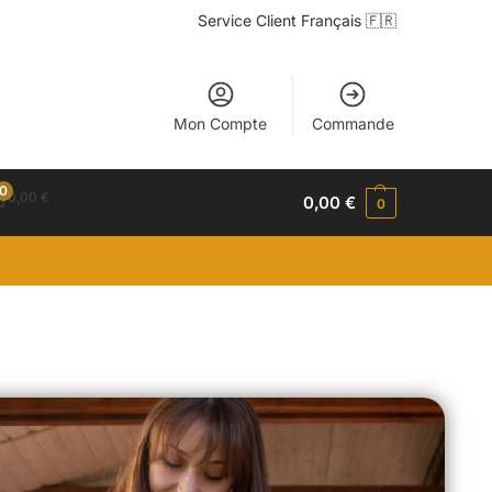
Service Client Français 🇫🇷
Mon Compte
Commande
0
0,00
€
0,00
€
0