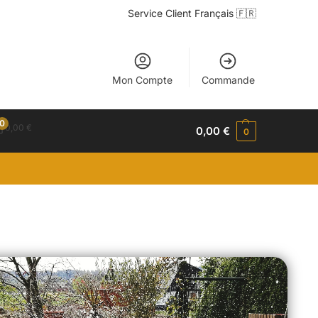
Service Client Français 🇫🇷
Mon Compte
Commande
0
0,00
€
0,00
€
0