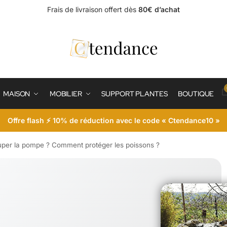
Frais de livraison offert dès
80€ d’achat
MAISON
MOBILIER
SUPPORT PLANTES
BOUTIQUE
Offre flash ⚡ 10% de réduction avec le code « Ctendance10 »
couper la pompe ? Comment protéger les poissons ?