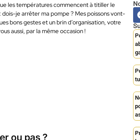
No
que les températures commencent à titiller le
: dois-je arrêter ma pompe ? Mes poissons vont-
ues bons gestes et un brin d’organisation, votre
Su
vous aussi, par la même occasion !
P
a
ga
P
t
N
p
a
Pr
ter ou pas ?