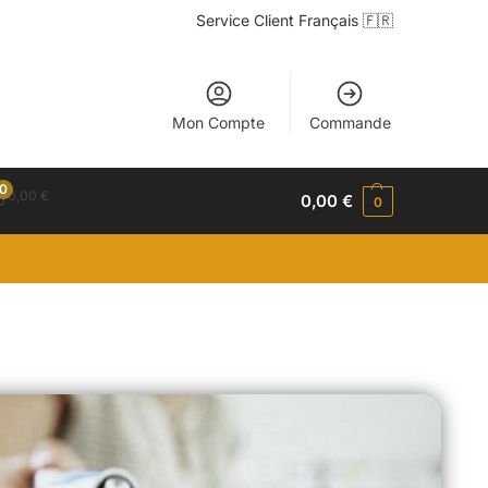
Service Client Français 🇫🇷
Mon Compte
Commande
0
0,00
€
0,00
€
0