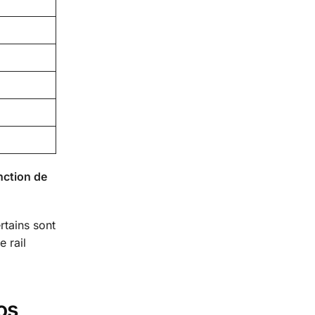
nction de
rtains sont
 rail
os