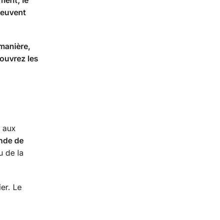
ment, le
peuvent
 manière,
couvrez les
t aux
de de
u de la
er. Le