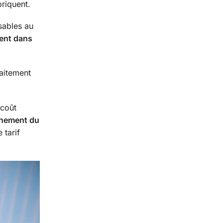
briquent.
nsables au
ent dans
aitement
 coût
nchement du
 tarif