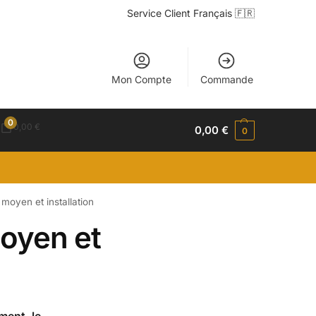
Service Client Français 🇫🇷
Mon Compte
Commande
0
0,00
€
0,00
€
0
 moyen et installation
moyen et