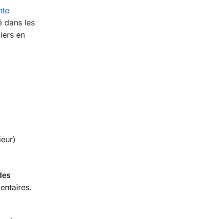
nte
é dans les
iers en
ieur)
des
entaires.