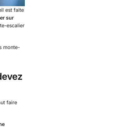
l est faite
er sur
te-escalier
es monte-
 devez
ut faire
ne